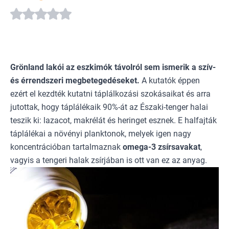
Grönland lakói az eszkimók távolról sem ismerik a szív-
és érrendszeri megbetegedéseket.
A kutatók éppen
ezért el kezdték kutatni táplálkozási szokásaikat és arra
jutottak, hogy táplálékaik 90%-át az Északi-tenger halai
teszik ki: lazacot, makrélát és heringet esznek. E halfajták
táplálékai a növényi planktonok, melyek igen nagy
koncentrációban tartalmaznak
omega-3 zsírsavakat
,
vagyis a tengeri halak zsírjában is ott van ez az anyag.