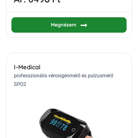
Megnézem
I-Medical
professzionális véroxigénmérő és pulzusmérő
SPO2