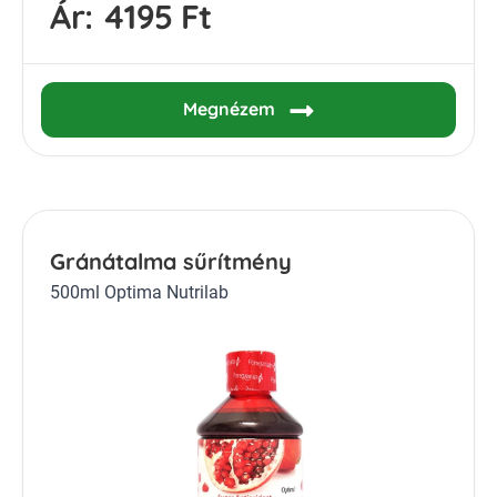
Ár:
4195 Ft
Megnézem
Gránátalma sűrítmény
500ml Optima Nutrilab