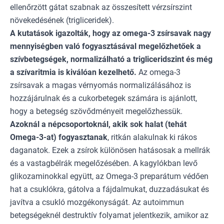
ellenőrzött gátat szabnak az összesített vérzsírszint
növekedésének (trigliceridek).
A kutatások igazolták, hogy az omega-3 zsírsavak nagy
mennyiségben való fogyasztásával megelőzhetőek a
szívbetegségek, normalizálható a trigliceridszint és még
a szívaritmia is kiválóan kezelhető.
Az omega-3
zsírsavak a magas vérnyomás normalizálásához is
hozzájárulnak és a cukorbetegek számára is ajánlott,
hogy a betegség szövődményeit megelőzhessük.
Azoknál a népcsoportoknál, akik sok halat (tehát
Omega-3-at) fogyasztanak
, ritkán alakulnak ki rákos
daganatok. Ezek a zsírok különösen hatásosak a mellrák
és a vastagbélrák megelőzésében. A kagylókban levő
glikozaminokkal együtt, az Omega-3 preparátum védően
hat a csuklókra, gátolva a fájdalmukat, duzzadásukat és
javítva a csukló mozgékonyságát. Az autoimmun
betegségeknél destruktív folyamat jelentkezik, amikor az