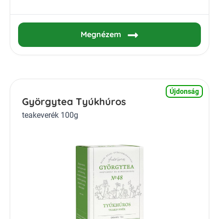
Megnézem
Újdonság
Györgytea Tyúkhúros
teakeverék 100g