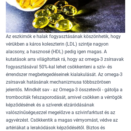
Az eszkimók e halak fogyasztásának köszönhetik, hogy
vérükben a káros koleszterin (LDL) szintje nagyon
alacsony, a hasznosé (HDL) pedig igen magas. A
kutatások arra világítottak rá, hogy az omega-3 zsírsavak
fogyasztásával 50%-kal lehet csökkenteni a szív- és
érrendszer megbetegedéseinek kialakulását. Az
omega-3
zsírsavak
hatásának mechanizmusa többszörösen
jelentős. Mindkét sav - az Omega-3 összetevői - gátolja a
trombociták felszaporodását, amivel csökken a vérrögök
képződésének és a szíverek elzáródásának
valószínűsége,ezzel megelőzve a szívinfarktust és az
agyvérzést. Csökkentik a magas vérnyomást, védve az
artériákat a lerakódások képződésétől. Biztos és