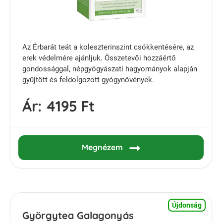
Az Érbarát teát a koleszterinszint csökkentésére, az
erek védelmére ajánljuk. Összetevői hozzáértő
gondossággal, népgyógyászati hagyományok alapján
gyűjtött és feldolgozott gyógynövények.
Ár:
4195 Ft
Megnézem
Újdonság
Györgytea Galagonyás